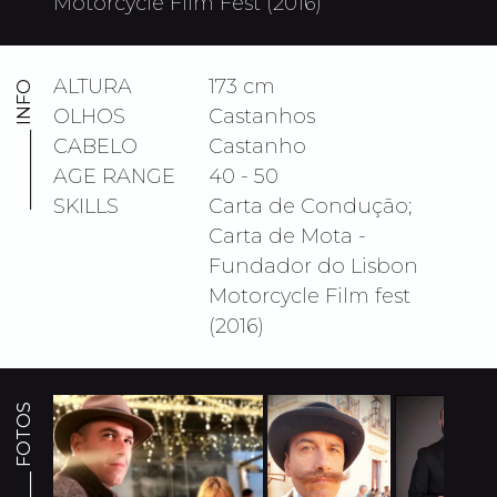
Motorcycle Film Fest (2016)
ALTURA
173 cm
_________ INFO
OLHOS
Castanhos
CABELO
Castanho
AGE RANGE
40 - 50
SKILLS
Carta de Condução;
Carta de Mota -
Fundador do Lisbon
Motorcycle Film fest
(2016)
_________ FOTOS